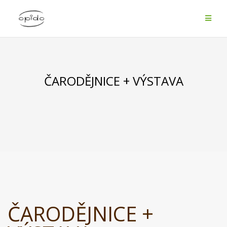
Skip
to
content
ČARODĚJNICE + VÝSTAVA
ČARODĚJNICE +