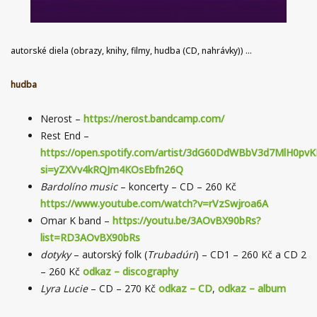
autorské diela (obrazy, knihy, filmy, hudba (CD, nahrávky)) …
hudba
Nerost –
https://nerost.bandcamp.com/
Rest End –
https://open.spotify.com/artist/3dG60DdWBbV3d7MlH0pvK
si=yZXVv4kRQJm4KOsEbfn26Q
Bardolíno music
– koncerty – CD – 260 Kč
https://www.youtube.com/watch?v=rVzSwjroa6A
Omar K band –
https://youtu.be/3AOvBX90bRs?
list=RD3AOvBX90bRs
dotyky
– autorský folk (
Trubadúri
) – CD1 – 260 Kč a CD 2
– 260 Kč
odkaz – discography
Lyra Lucie
– CD – 270 Kč
odkaz – CD
,
odkaz – album