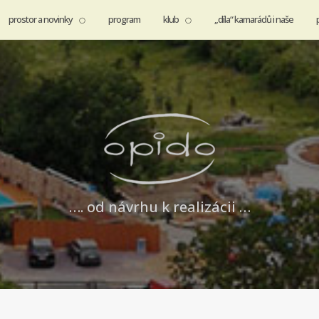
prostor a novinky
program
klub
„díla“ kamarádů i naše
…. od návrhu k realizácii …