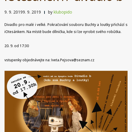
9. 9. 20199. 9. 2019
by
klubopido
Divadlo pro malé i velké. Pokračování souboru Buchty a loutky přichází s
iOtesánkem. Na místě bude dílnička, kde si lze vyrobit svého robůtka.
20. 9. od 17:30
vstupenky objednávejte na: Iveta.Pejsova@seznam.cz