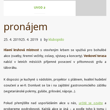
UVOD 2
pronájem
25. 4. 201925. 4. 2019
by
klubopido
Hlavní kruhová místnost
s otevřeným krbem se využívá pro bohulibé
akce (svatby, firemní večírky, oslavy, výstavy a koncerty).
Venkovní terasa
nabízí v letních měsících příjemné posezení v přítomnosti grilu a
táboráku.
K dispozici je kuchyně s nádobím, projektor s plátnem, kvalitní hudební
ozvučení a wi-fi. Domluvit se lze i na zajištění gastronomického zážitku
(vegetariánské pokrmy, guláše, grilování, nápoje…).
Pokud přemýšlíte nad uspořádáním akce u nás,
určitě se ozvěte
a
probereme podrobnosti. Každá akce je jiná – a podle toho k tomu i