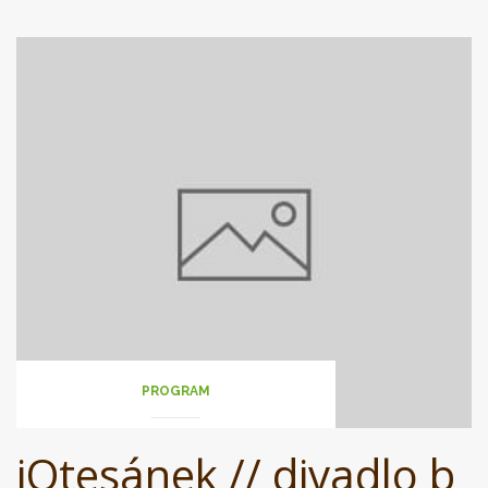
PROGRAM
iOtesánek // divadlo b