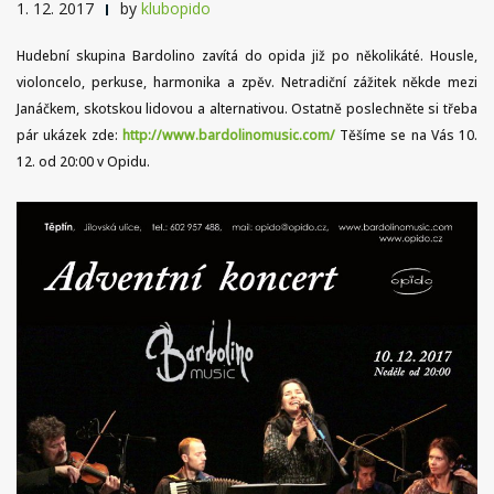
1. 12. 2017
by
klubopido
Hudební skupina Bardolino zavítá do opida již po několikáté. Housle,
violoncelo, perkuse, harmonika a zpěv. Netradiční zážitek někde mezi
Janáčkem, skotskou lidovou a alternativou. Ostatně poslechněte si třeba
pár ukázek zde:
http://
www.bardolinomusic.com/
Těšíme se na Vás 10.
12. od 20:00 v Opidu.