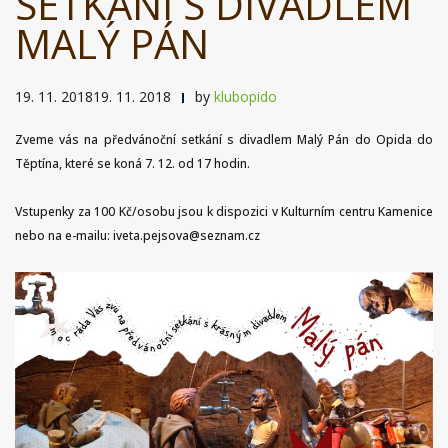
SETKÁNÍ S DIVADLEM
MALÝ PÁN
19. 11. 201819. 11. 2018
by
klubopido
Zveme vás na předvánoční setkání s divadlem Malý Pán do Opida do
Těptína, které se koná 7. 12. od 17 hodin.
Vstupenky za 100 Kč/osobu jsou k dispozici v Kulturním centru Kamenice
nebo na e-mailu: iveta.pejsova@seznam.cz