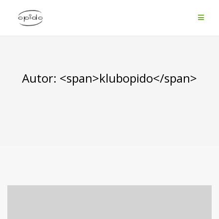
Skip
to
content
Autor: <span>klubopido</span>